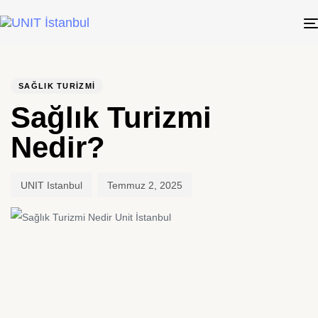
PUBLISHED
Author
Published
IN:
on:
SAĞLIK TURIZMI
Sağlık Turizmi
Nedir?
UNIT Istanbul
Temmuz 2, 2025